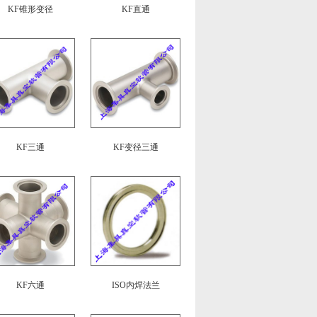
KF锥形变径
KF直通
KF三通
KF变径三通
KF六通
ISO内焊法兰