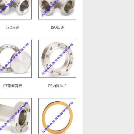
ISO三通
ISO四通
CF活套盲板
CF内焊法兰