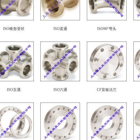
ISO锥形变径
ISO直通
ISO90°弯头
ISO五通
ISO六通
CF盲板法兰